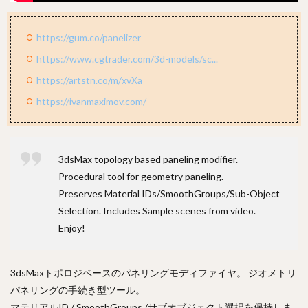
https://gum.co/panelizer
https://www.cgtrader.com/3d-models/sc...
https://artstn.co/m/xvXa
https://ivanmaximov.com/
3dsMax topology based paneling modifier.
Procedural tool for geometry paneling.
Preserves Material IDs/SmoothGroups/Sub-Object
Selection. Includes Sample scenes from video.
Enjoy!
3dsMaxトポロジベースのパネリングモディファイヤ。 ジオメトリ
パネリングの手続き型ツール。
マテリアルID / SmoothGroups /サブオブジェクト選択を保持しま