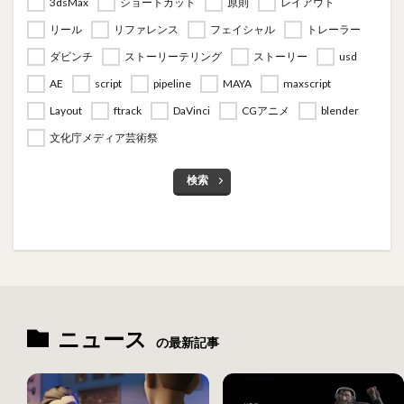
3dsMax
ショートカット
原則
レイアウト
リール
リファレンス
フェイシャル
トレーラー
ダビンチ
ストーリーテリング
ストーリー
usd
AE
script
pipeline
MAYA
maxscript
Layout
ftrack
DaVinci
CGアニメ
blender
文化庁メディア芸術祭
検索
ニュース
の最新記事