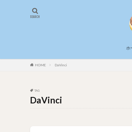
ホ
HOME
DaVinci
TAG
DaVinci