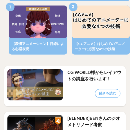
【表情アニメーション】目線によ
【CGアニメ】はじめてのアニメ
る心理表現
ーターに必要な4つの技術
CG WORLD様からレイアウ
トの講座を行います！
続きを読む
[BLENDER]BENさんのジオ
メトリノード考察