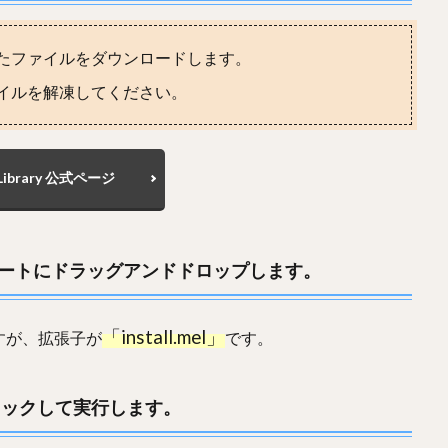
せたファイルをダウンロードします。
ァイルを解凍してください。
oLibrary 公式ページ
aビューポートにドラッグアンドドロップします。
「install.mel」
すが、拡張子が
です。
ンをクリックして実行します。