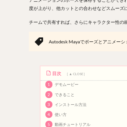
度が上がり、他カットとの合わせなどスムーズ
チームで共有すれば、さらにキャラクター性の
Autodesk Mayaでポーズとアニ
目次
1
デモムービー
2
できること
3
インストール方法
4
使い方
5
動画チュートリアル